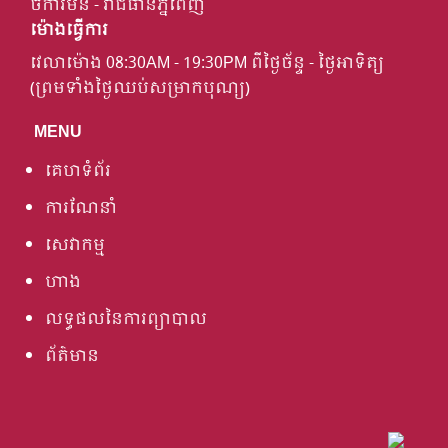
ចំការមន - រាជធានីភ្នំពេញ
ម៉ោងធ្វើការ
វេលាម៉ោង 08:30AM - 19:30PM ពីថ្ងៃច័ន្ទ - ថ្ងៃអាទិត្យ
(ព្រមទាំងថ្ងៃឈប់សម្រាកបុណ្យ)
MENU
គេហទំព័រ
ការណែនាំ
សេវាកម្ម
ហាង
លទ្ធផលនៃការព្យាបាល
ព័ត៌មាន