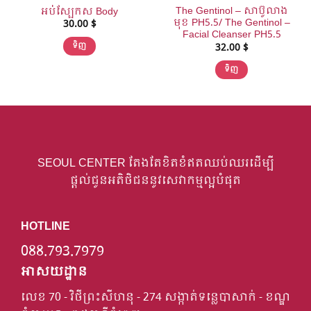
The Gentinol – សាប៊ូលាង​
អប់់ស្បែកស Body
មុខ​ PH5.5/​ The Gentinol –
30.00
$
Facial Cleanser PH5.5
ទិញ
32.00
$
ទិញ
SEOUL CENTER តែងតែខិតខំឥតឈប់ឈរដើម្បី
ផ្តល់ជូនអតិថិជននូវសេវាកម្មល្អបំផុត
HOTLINE
088.793.7979
អាសយដ្ឋាន
លេខ 70 - វិថីព្រះសីហនុ - 274 សង្កាត់ទន្លេបាសាក់ - ខណ្ឌ