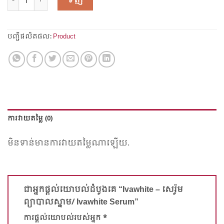
ទិញ
បញ្ជី​ផលិត​ផល:
Product
ការ​វាយ​តម្លៃ (0)
មិន​ទាន់​មាន​ការ​វាយ​តម្លៃណា​ឡើយ.
ជាអ្នកផ្តល់យោបល់ដំបូងគេ “Ivawhite – សេរ៉ូម​
ព្យាបាល​ស្នាម​/​ Ivawhite​ Serum”
ការផ្តល់យោបល់​របស់​អ្នក
*