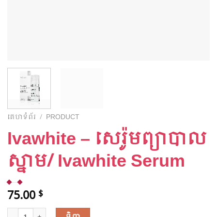
គេហទំព័រ
/
PRODUCT
Ivawhite – សេរ៉ូម​ព្យាបាល​
ស្នាម​/​ Ivawhite​ Serum
75.00
$
Ivawhite - សេរ៉ូម​ព្យាបាល​ស្នាម​/​ Ivawhite​ Serum ជំនួន