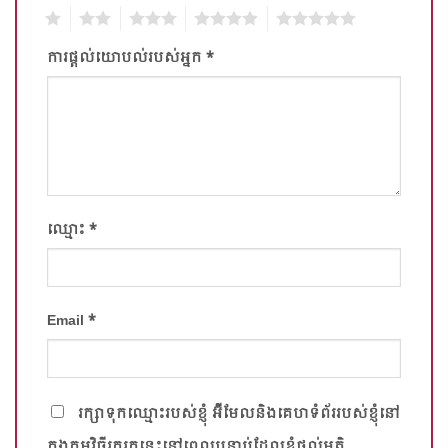
1
2
3
4
5
ការផ្តល់យោបល់​របស់​អ្នក
*
ឈ្មោះ
*
Email
*
រក្សាទុកឈ្មោះរបស់​ខ្ញុំ អ៊ីមែលនិងគេហទំព័ររបស់ខ្ញុំនៅ
ក្នុងកម្មវិធីរុករកនេះនៅពេលបន្ទាប់ដែលខ្ញុំផ្តល់មតិ.