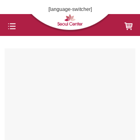
Skip
[language-switcher]
to
content