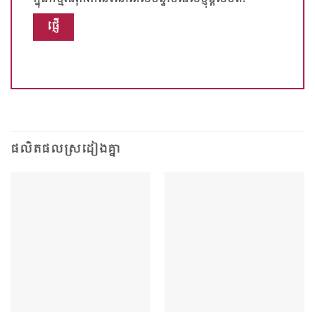
ផលិតផលស្រដៀងគ្នា