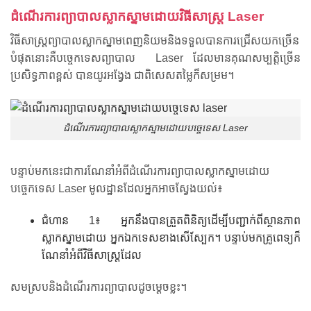
ដំណើរការព្យាបាលស្លាកស្នាមដោយវិធីសាស្រ្ត Laser
វិធីសាស្រ្តព្យាបាលស្លាកស្នាមពេញនិយមនិងទទួលបានការជ្រើសយកច្រើន
បំផុតនោះគឺបច្ចេកទេសព្យាបាល Laser ដែលមានគុណសម្បត្តិច្រើន
ប្រសិទ្ធភាពខ្ពស់ បានយូរអង្វែង ជាពិសេសតម្លៃក៏សម្រម។
ដំណើរការព្យាបាលស្លាកស្នាមដោយបច្ចេទេស Laser
បន្ទាប់មកនេះជាការណែនាំអំពីដំណើរការព្យាបាលស្លាកស្នាមដោយ
បច្ចេកទេស Laser មូលដ្ឋានដែលអ្នកអាចស្វែងយល់៖
ជំហាន 1៖ អ្នកនឹងបានត្រួតពិនិត្យដើម្បីបញ្ជាក់ពីស្ថានភាព
ស្លាកស្នាមដោយ អ្នកឯកទេសខាងសើស្បែក។ បន្ទាប់មកគ្រូពេទ្យក៏
ណែនាំអំពីវិធីសាស្រ្តដែល
សមស្របនិងដំណើរការព្យាបាលដូចម្ដេចខ្លះ។