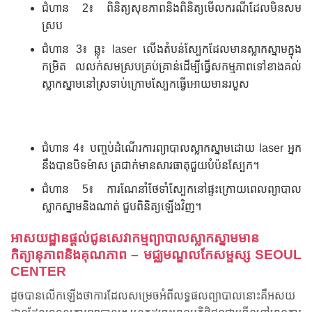
ជំហាន 2៖ ពិនិត្យសុខភាពនិងពិនិត្យមើលករណីដែលមិនសម
ស្រប
ជំហាន 3៖ ឆ្លុះ laser លើងតំបន់ស្បែកដែលមានស្លាកស្នាមក្នុង
កម្រិត លលក់សមស្របគ្រប់គ្រាន់ដើម្បីធ្វើសកម្មភាពទៅខាងគល់
ស្លាកស្នាមនៅស្រទាប់ក្រោមស្បែកធ្វើអោយមានរបួស
ជំហាន 4៖ បញ្ចប់ដំណើរការព្យាបាលស្លាកស្នាមដោយ laser អ្នក
នឹងបានបិទម៉ាស ត្រជាក់មានសារធាតុជួយបំប៉នស្បែក។
ជំហាន 5៖ ការណែនាំថែទាំស្បែកនៅផ្ទះក្រោយពេលព្យាបាល
ស្លាកស្នាមនិងណាត់ ជួបពិនិត្យឡើងវិញ។
អាសយដ្ឋានផ្ដល់ជូនសេវាកម្មព្យាបាលស្លាកស្នាមមាន
កិត្យានុភាពនិងគុណភាព – មជ្ឈមណ្ឌលកែសម្ផស្ស SEOUL
CENTER
ដូចបានលើកឡើងថាការដែលសម្រេចអំពីលទ្ធផលព្យាបាលនោះគឺអសយ