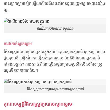
មានស្លាកស្នាមទៀតឡើយលើសពីនេះនៅមានជួយបង្រួមរន្ធរោមបានយ៉ាង
ល្អ។
ដំណើរការបំបែកឈាមខ្លួនឯង
ការវះកាត់ស្លាកស្នាម
វិធីសាស្រ្តនេះមានប្រសិទ្ធភាពក្នុងការព្យាបាលស្លាកស្នាមធំ ស្លាកស្នាមលាន
ជួយប្រសើរ ឡើងវិញការធ្វើសកម្មភាពសម្រាប់អតិថិជនមានរបួសនៅចំ
កន្លែងសន្លាក់។ ការវះកាត់ គឺជាជម្រើសចុងក្រោយប្រសិនបើសវិធីសាស្រ្ត
ផ្សេងមិនបានជោគជ័យ។
វិធីសាស្រ្តវះកាត់ស្លាកស្នាមសម្រាប់ស្លាកស្នាមធំ
គុណសម្បត្តិវិធីសាស្រ្តព្យាបាលស្លាកស្នាម