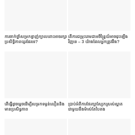
ការចាក់​ថ្នាំ​សម្រក​ខ្លាញ់​ក្បាល​ពោះអាចរក្សា
តើការជម្រុះ​រោមជាអចិន្ត្រៃយ៍អាច​ដុះឡើង
ប្រសិទ្ធិភាពយូរ​ដែរ​ទេ?
វិញទេ – 3 យ៉ាងដែលអ្នកត្រូវដឹង?
តើធ្វើដូចម្តេចដើម្បីសម្រក​ទម្ងន់លឿននិង
ប្រាប់​អំពីការថែរក្សាស្បែកស្រស់ស្អាត
មានប្រសិទ្ធភាព
ជាមួយនឹងម៉ាស់តែបៃតង