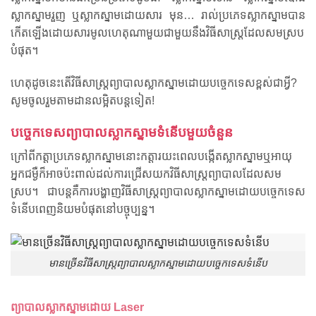
ស្លាកស្នាមរួញ ឬស្លាកស្នាមដោយសារ មុន… រាល់ប្រភេទស្លាកស្នាមបាន
កើតឡើងដោយសារមូលហេតុណាមួយជាមួយនឹងវិធីសាស្រ្តដែលសមស្រប
បំផុត។
ហេតុដូចនេះតើវិធីសាស្រ្តព្យាបាលស្លាកស្នាមដោយបច្ចេកទេសខ្ពស់ជាអ្វី?
សូមចូលរួមតាមដានលម្អិតបន្តទៀត!
បច្ចេកទេសព្យាបាលស្លាកស្នាមទំនើបមួយចំនួន
ក្រៅពីកត្តាប្រភេទស្លាកស្នាមនោះកត្តារយះពេលបង្កើតស្លាកស្នាមឬអាយុ
អ្នកជម្ងឺក៏អាចប៉ះពាល់ដល់ការជ្រើសយកវិធីសាស្រ្តព្យាបាលដែលសម
ស្រប។ ជាបន្តគឺការបង្ហាញវិធីសាស្រ្តព្យាបាលស្លាកស្នាមដោយបច្ចេកទេស
ទំនើបពេញនិយមបំផុតនៅបច្ចុប្បន្ន។
មានច្រើនវិធីសាស្រ្តព្យាបាលស្លាកស្នាមដោយបច្ចេកទេសទំនើប
ព្យាបាលស្លាកស្នាមដោយ Laser