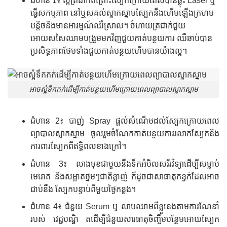
ជំហាន 1៖ ស្អំត្រជាក់ពីព្រោះស្បែកក្រោយពេលបានឆ្លុះ Laser ឬ
ធ្វើសកម្មភាព នៅឬសគល់ស្លាកស្នាមស្បែកនឹងហើមឡើងក្រហម
បន្តិចនិងមានអារម្មណ៍ឈឺស្រាល។ ចំហាយត្រជាក់ជួយ
អោយសសៃឈាមបង្រួមមកវិញជួយកាត់បន្ថយការ ឈឺឆាប់បាន
ប្រសិទ្ធភាពថែមទាំងជួយកាត់បន្ថយហើមបានយ៉ាងល្អ។
អាចស្អំទឹកកក់ដើម្បីកាត់បន្ថយហើមក្រោយពេលព្យាបាលស្លាកស្នាម
ជំហាន 2៖ បាញ់ Spray ផ្តល់សំណើមដល់ស្បែកក្រោយពេល
ព្យាបាលស្លាកស្នាម ចូលរួមចំណែកកាត់បន្ថយការរលាកស្បែកនិង
ការពារស្បែកពីឥទ្ធិពលខាងក្រៅ។
ជំហាន 3៖ លាងមុខជាមួយនឹងទឹកអំបិលសរីរវិទ្យាដើម្បីសម្លាប់
មេរោគ និងសម្អាតថ្នមៗជាតិខ្លាញ់ ក៏ដូចជាសាធាតុកខ្វក់ដែលអាច
ជាប់នឹង ស្បែកបន្ទាប់ពីមួយថ្ងៃកន្លង។
ជំហាន 4៖ ជំនួយ Serum ឬ លាបឈាមពីខ្លួនេងតាមការណែនាំ
របស់ វេជ្ជបណ្ឌិ តដើម្បីជំនួយសារធាតុចិញ្ចឹមបន្ថែមអោយស្បែក