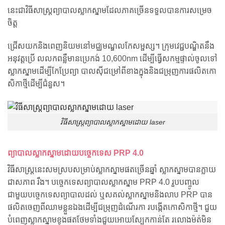
នេះជាវិធីសាស្រ្តព្យាបាលស្លាកស្នាមដែលភាគច្រើនទទួលបានការសម្រេច
ចិត្ត
ជ្រើសយកនិងពេញនិយមនៅមជ្ឈមណ្ឌលកែសម្ផស្ស។ ក្រុមវេជ្ជបណ្ឌិតនឹង
អនុវត្តប្រើ លលកពន្លឺមានប្រេកង់ 10,600nm ដើម្បីធ្វើសកម្មផ្ទាល់ចូលទៅ
ស្លាកស្នាមដើម្បីកែប្រែព្យា បាលស៊ីជម្រៅពីខាងក្នុងនិងជម្រុញការផលិតកោ
សិកាថ្មីដើម្បីជំនួស។
វិធីសាស្រ្តព្យាបាលស្លាកស្នាមដោយ laser
ព្យាបាលស្លាកស្នាមដោយបច្ចេកទេស PRP 4.0
វិធីសាស្រ្តនេះសមស្របសម្រាប់ស្លាកស្នាមផតច្រើនឆ្នាំ ស្លាកស្នាមបានក្លាយ
ជាសភាព រឹង។ បច្ចេកទេសព្យាបាលស្លាកស្នាម PRP 4.0 រួបបញ្ចូល
ជាមួយបច្ចេកទេសព្យាបាលដល់ ឬសគល់ស្លាកស្នាមនិងលាប PRP បាន
ផលិតចេញពីឈាមខ្លួនឯងដើម្បីជម្រុញដំណើរកា របង្កើតកោសិកាថ្មី។ ជួយ
បំពេញស្លាកស្នាមខូងផតថែមទាំងជួយអោយស្បែកកាន់តែ រលោងម៉ត់មិន