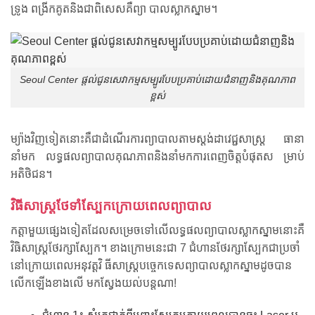
ទ្រូង ពង្រីកគូតនិងជាពិសេសគឺព្យា បាលស្លាកស្នាម។
Seoul Center ផ្ដល់ជូនសេវាកម្មសម្បូរបែបប្រគាប់ដោយជំនាញនិងគុណភាព
ខ្ពស់
ម្យ៉ាងវិញទៀតនោះគឺជាដំណើរការព្យាបាលតាមស្តង់ដាវេជ្ជសាស្រ្ត ធានា
នាំមក លទ្ធផលព្យាបាលគុណភាពនិងនាំមកការពេញចិត្តបំផុតស ម្រាប់
អតិថិជន។
វិធីសាស្រ្តថែទាំស្បែកក្រោយពេលព្យាបាល
កត្តាមួយផ្សេងទៀតដែលសម្រេចទៅលើលទ្ធផលព្យាបាលស្លាកស្នាមនោះគឺ
វិធិសាស្រ្តថែរក្សាស្បែក។ ខាងក្រោមនេះជា 7 ជំហានថែរក្សាស្បែកជាប្រចាំ
នៅក្រោយពេលអនុវត្តវិ ធីសាស្រ្តបច្ចេកទេសព្យាបាលស្លាកស្នាមដូចបាន
លើកឡើងខាងលើ មកស្វែងយល់បន្តណា!