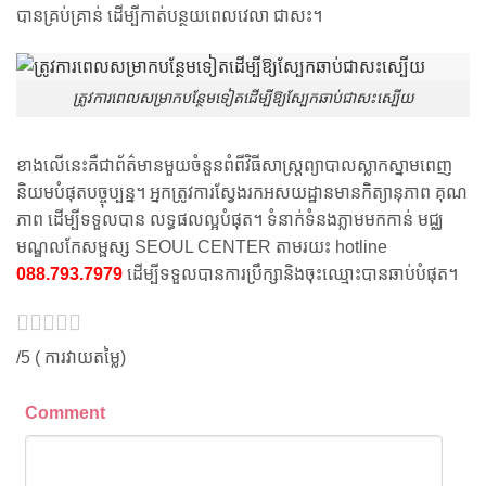
បាន​គ្រប់គ្រាន់ ដើម្បី​កាត់​បន្ថយ​ពេល​វេលា ជាសះ។
ត្រូវ​ការ​ពេល​សម្រាក​បន្ថែម​ទៀត​ដើម្បី​ឱ្យ​ស្បែក​ឆាប់​ជា​សះស្បើយ
ខាងលើនេះគឺជាព័ត៌មានមួយចំនួនពំពីវិធីសាស្រ្តព្យាបាលស្លាកស្នាមពេញ
និយមបំផុតបច្ចុប្បន្ន។ អ្នកត្រូវការស្វែងរកអសយដ្ឋានមានកិត្យានុភាព គុណ
ភាព ដើម្បីទទួលបាន លទ្ធផលល្អបំផុត។ ទំនាក់ទំនងភ្លាមមកកាន់ មជ្ឈ
មណ្ឌលកែសម្ផស្ស SEOUL CENTER តាមរយះ hotline
088.793.7979
ដើម្បីទទួលបានការប្រឹក្សានិងចុះឈ្មោះបានឆាប់បំផុត។
/5 (
ការ​វាយ​តម្លៃ)
Comment