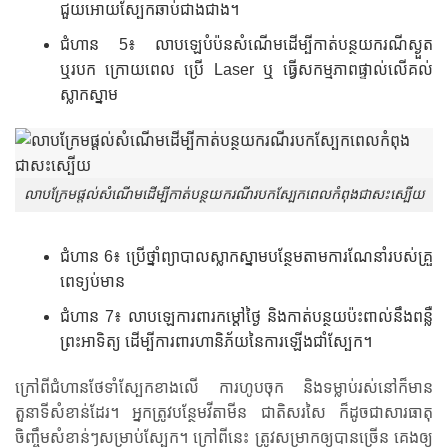
ជួយអោយស្បែកឆាប់ជាងជាង។
ជំហាន 5៖ លាបឡេបំប៉នសំណើមដើម្បីកាត់បន្ថយករណីស្ងួត
ឬរបក ក្រោយ​ពេល ប្រើ Laser ឬ ធ្វើសកម្មភាពផ្ទាល់លើគល់
ស្លាកស្នាម
លាបក្រែមផ្តល់សំណើមដើម្បីកាត់បន្ថយករណីរបកស្បែកពេលកំពុងជាសះស្បើយ
ជំហាន 6៖ ប្រើថ្នាំព្យាបាលស្លាកស្នាមបន្ថែមតាមការណែនាំរបស់គ្រួ
ពេទ្យប់មាន
ជំហាន 7៖ លាបឡេការពារកម្តៅថ្ងៃ និងកាត់បន្ថយប៉ះពាល់នឹងពន្លឺ
ព្រះអាទិត្យ ដើម្បីការពារហានិភ័យនៃការឡើងជាំស្បែក។
ក្រៅ​ពី​ជំហាន​ថែទាំ​ស្បែក​ខាង​លើ ការ​ហូប​ចុក និង​ទម្លាប់​រស់​នៅ​ក៏​មាន​
តួនាទី​សំខាន់​ដែរ។ អ្នកត្រូវបន្ថែមវីតាមីន ជាតិសរសៃ ក៏ដូចជាសារធាតុ
ចិញ្ចឹមសំខាន់ៗសម្រាប់ស្បែក។ ក្រៅ​ពី​នេះ ត្រូវ​សម្រាក​ឲ្យ​បាន​ច្រើន គេង​ឲ្យ​