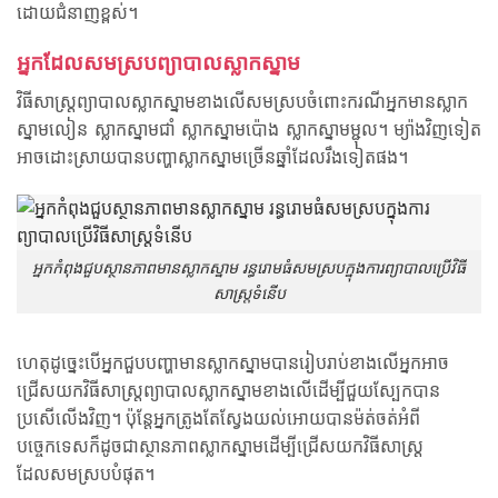
ដោយជំនាញខ្ពស់។
អ្នកដែលសមស្របព្យាបាលស្លាកស្នាម
វិធីសាស្រ្តព្យាបាលស្លាកស្នាមខាងលើសមស្របចំពោះករណីអ្នកមានស្លាក
ស្នាមលៀន ស្លាកស្នាមជាំ ស្លាកស្នាមប៉ោង ស្លាកស្នាមម្ជុល។ ម្យ៉ាងវិញទៀត
អាចដោះស្រាយបានបញ្ហាស្លាកស្នាមច្រើនឆ្នាំដែលរឹងទៀតផង។
អ្នកកំពុងជួបស្ថានភាពមានស្លាកស្នាម រន្ធរោមធំសមស្របក្នុងការព្យាបាលប្រើវិធី
សាស្រ្តទំនើប
ហេតុដូច្នេះបើអ្នកជួបបញ្ហាមានស្លាកស្នាមបានរៀបរាប់ខាងលើអ្នកអាច
ជ្រើសយកវិធីសាស្រ្តព្យាបាលស្លាកស្នាមខាងលើដើម្បីជួយស្បែកបាន
ប្រសើលើងវិញ។ ប៉ុន្តែអ្នកត្រូងតែស្វែងយល់អោយបានម៉ត់ចត់អំពី
បច្ចេកទេសក៏ដូចជាស្ថានភាពស្លាកស្នាមដើម្បីជ្រើសយកវិធីសាស្រ្ត
ដែលសមស្របបំផុត។