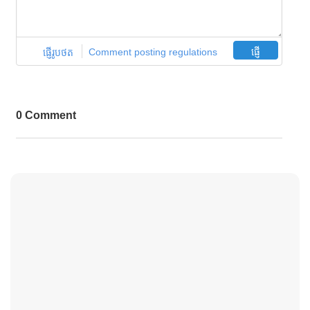
ផ្ញើរូបថត
Comment posting regulations
ផ្ញើ
0 Comment