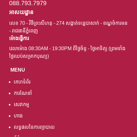
088.793.7979
អាសយដ្ឋាន
លេខ 70 - វិថីព្រះសីហនុ - 274 សង្កាត់ទន្លេបាសាក់ - ខណ្ឌចំការមន
- រាជធានីភ្នំពេញ
ម៉ោងធ្វើការ
វេលាម៉ោង 08:30AM - 19:30PM ពីថ្ងៃច័ន្ទ - ថ្ងៃអាទិត្យ (ព្រមទាំង
ថ្ងៃឈប់សម្រាកបុណ្យ)
MENU
គេហទំព័រ
ការណែនាំ
សេវាកម្ម
ហាង
លទ្ធផលនៃការព្យាបាល