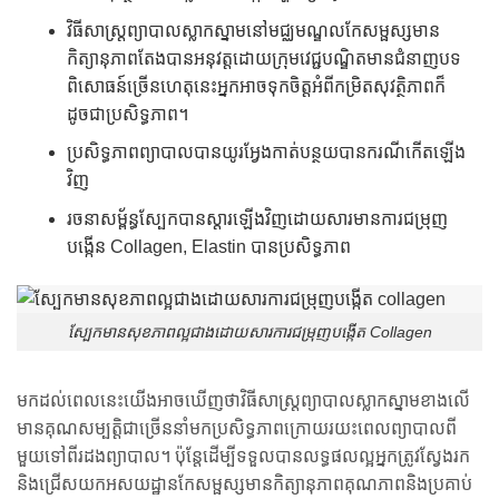
វិធីសាស្រ្តព្យាបាលស្លាកស្នាមនៅមជ្ឈមណ្ឌលកែសម្ផស្សមាន
កិត្យានុភាពតែងបានអនុវត្តដោយក្រុមវេជ្ជបណ្ឌិតមានជំនាញបទ
ពិសោធន៍ច្រើនហេតុនេះអ្នកអាចទុកចិត្តអំពីកម្រិតសុវត្ថិភាពក៏
ដូចជាប្រសិទ្ធភាព។
ប្រសិទ្ធភាពព្យាបាលបានយូរអ្វែងកាត់បន្ថយបានករណីកើតឡើង
វិញ
រចនាសម្ព័ន្ធស្បែកបានស្ដារឡើងវិញដោយសារមានការជម្រុញ
បង្កើន Collagen, Elastin បានប្រសិទ្ធភាព
ស្បែកមានសុខភាពល្អជាងដោយសារការជម្រុញបង្កើត Collagen
មកដល់ពេលនេះយើងអាចឃើញថាវិធីសាស្រ្តព្យាបាលស្លាកស្នាមខាងលើ
មានគុណសម្បត្តិជាច្រើននាំមកប្រសិទ្ធភាពក្រោយរយះពេលព្យាបាលពី
មួយទៅពីរដងព្យាបាល។ ប៉ុន្តែដើម្បីទទួលបានលទ្ធផលល្អអ្នកត្រូវស្វែងរក
និងជ្រើសយកអសយដ្ឋានកែសម្ផស្សមានកិត្យានុភាពគុណភាពនិងប្រគាប់