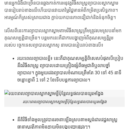
មានអ្នកជំងឺជាច្រើនបានឆ្លងកាត់ការអនុវត្តវិធីសាស្រ្តព្យាបាលស្លាកស្នាម
បានរៀបរាប់ខាងលើហើយបានវាយតម្លៃវិជ្ជមានអំពីកម្រិតប្រសិទ្ធភាព។
អារម្មណ៍ក៏ស្រស់ស្រាយជាង ក្ដាប់យកបានភាពជឿជាក់និងទំនុកចិត្ត។
លើសពីនេះការព្យាបាលស្លាកស្នាមតាមវិធីសាស្រ្តត្រឹមត្រូវសមស្របនាំមក
គុណសម្បត្តិជាច្រើន។ បន្តមកនេះគឺជាការបង្ហាញអំពីគុណសម្បត្តិរួម​
របស់ប ច្ចេកទេសព្យាបាលស្លាកស្ នាមបានរៀបរាប់ខាងលើ៖
រយះពេលព្យាបាលខ្លី៖ នេះគឺជាគុណសម្បត្តិពិសេសបំផុតបើប្រៀប
នឹងវិធីសាស្រ្ត ព្យាបាលដោយគ្រឿងផ្សំពីធម្មជាតិឬលាបថ្នាំ
ព្យាបាល។ ក្នុងមួយដងព្យាបាលចំណាយត្រឹមតែ 30 ទៅ 45 នាទី
ចន្លោះគ្នាពី 1 ទៅ 2 ខែទើបបន្តការព្យាបាល។
រយះពេលព្យាបាលស្លាកស្នាមខ្លីប៉ុន្តែលទ្ធផលបានយូរអង្វែង
នីតិវិធីទាំងមូលត្រូវបានរចនាឡើងស្របតាមស្តង់ដារវេជ្ជសាស្ត្រ
ធានាសុវត្ថិភាពមិនក្លាយមិនបង្កបញ្ហាផ្សេងៗ។