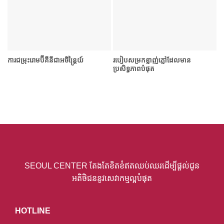
ការជម្រុះរោមប៊ីគីនីជាអចិន្ត្រៃយ៍
របៀបសម្រក​ខ្លាញ់ភ្លៅដែលមាន
ប្រសិទ្ធភាពបំផុត
SEOUL CENTER តែងតែខិតខំឥតឈប់ឈរដើម្បីផ្តល់ជូន
អតិថិជននូវសេវាកម្មល្អបំផុត
HOTLINE