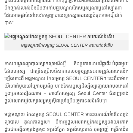
ដ្ឋានដែលទទួលការព្យាបាល។ ហេតុដូច្នេះមានអតិថិជនជាច្រើននៅមានការ
មិនច្បាស់លាស់មិនដឹងថានៅមជ្ឈមណ្ឌលកែសម្ផស្សណាឬនៅស្ប៉ាណា
ដែលអាចផ្ដល់នៅសេវាកម្មព្យាបាលស្លាកស្នាមបានល្អបំផុតអាចជឿជាក់
បាន។
មជ្ឈមណ្ឌលកែសម្ផស្ស SEOUL CENTER ឧបករណ៍ទំនើប
អាសយដ្ឋានព្យាបាលស្លាកស្នាមដ៏ល្បី និងប្រកបដោយវិជ្ជាជីវៈបំផុតមួយ
ដែលមនុស្ស ជាច្រើនជ្រើសរើសនាពេលបច្ចុប្បន្ននេះអាចត្រូវបានគេលើក
ឡើងនោះគឺ មជ្ឈមណ្ឌល កែសម្ផស្ស SEOUL CENTER។ នេះគឺជាម៉ាក
យីហោធំមួយនៅក្រោមប្រព័ន្ធ ហាងកែសម្ផស្សដ៏ល្បីល្បាញឈានមុខគេនៅ
ក្នុងប្រទេសវៀតណាម – ហាងកែសម្ផស្ស Seoul Center ជំនាញខាង
ផ្ដល់សេវាកម្មថែរក្សាសម្ផស្សស៊ីជម្រៅប្រើបច្ចេកទេសទំនើបៗ។
មជ្ឈមណ្ឌល កែសម្ផស្ស SEOUL CENTER មានឧបករណ៍ទំនើបបន្ទប់
ព្យាបាល គុណភាពខ្ពស់។ ជំនាញផ្ដល់សេវាកម្មកែសម្ផស្សដោយវះកាត់
ដូចជាបង្កើតទម្រង់ច្រមុះ ទម្រង់ភ្នែក ទម្រង់បបូរមាត់ បូមខ្លាញ់ ពង្រីកដើម