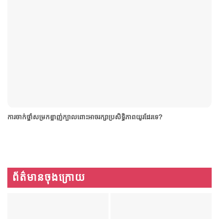
ការចាក់​ថ្នាំ​សម្រក​ខ្លាញ់​ក្បាល​ពោះអាចរក្សាប្រសិទ្ធិភាពយូរ​ដែរ​ទេ?
ព័ត៌មានចុងក្រោយ