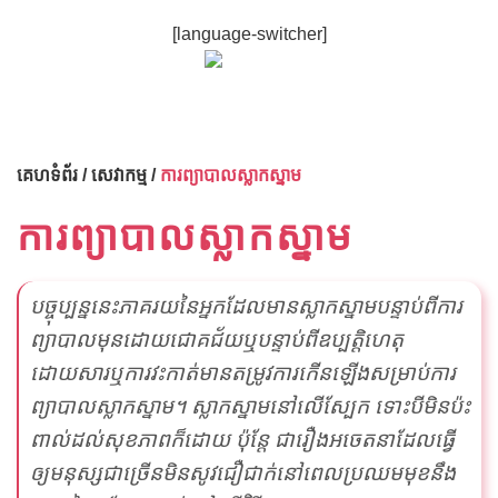
Skip
[language-switcher]
to
content
គេហទំព័រ
/
សេវាកម្ម
/
ការព្យាបាលស្លាកស្នាម
ការព្យាបាលស្លាកស្នាម
បច្ចុប្បន្ននេះភាគរយនៃអ្នកដែលមានស្លាកស្នាមបន្ទាប់ពីការ
ព្យាបាលមុនដោយជោគជ័យឬបន្ទាប់ពីឧប្បត្តិហេតុ
ដោយសារឬការវះកាត់មានតម្រូវការកើនឡើងសម្រាប់ការ
ព្យាបាលស្លាកស្នាម។ ស្លាកស្នាមនៅលើស្បែក ទោះបីមិនប៉ះ
ពាល់ដល់សុខភាពក៏ដោយ ប៉ុន្តែ ជារឿងអចេតនាដែលធ្វើ
ឲ្យមនុស្សជាច្រើនមិនសូវជឿជាក់នៅពេលប្រឈមមុខនឹង