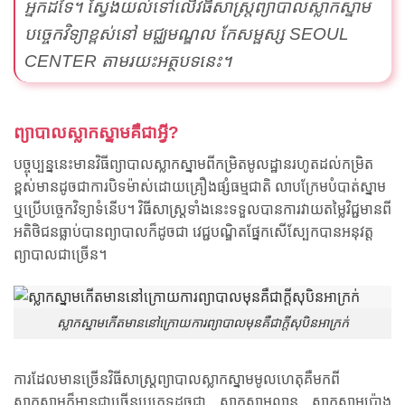
អ្នកដទៃ។ ស្វែងយល់ទៅ​លើ​វិធី​សា​ស្រ្ត​ព្យាបាល​ស្លាក​ស្នាម​
បច្ចេកវិទ្យា​ខ្ពស់​នៅ មជ្ឈមណ្ឌល កែសម្ផស្ស SEOUL
CENTER តាមរយះអត្ថបទនេះ។
ព្យាបាលស្លាកស្នាមគឺជាអ្វី?
បច្ចុប្បន្ននេះមានវិធីព្យាបាលស្លាកស្នាមពីកម្រិតមូលដ្ឋានរហូតដល់កម្រិត
ខ្ពស់មានដូចជាការបិទម៉ាស់ដោយគ្រឿងផ្សំធម្មជាតិ លាបក្រែមបំបាត់ស្នាម
ឬប្រើបច្ចេកវិទ្យាទំនើប។ វិធីសាស្រ្តទាំងនេះទទួលបានការវាយតម្លៃវិជ្ជមានពី
អតិថិជនធ្លាប់បានព្យាបាលក៏ដូចជា វេជ្ជបណ្ឌិតផ្នែកសើស្បែកបានអនុវត្ត
ព្យាបាលជាច្រើន។
ស្លាកស្នាមកើតមាននៅក្រោយការព្យាបាលមុនគឺជាក្ដីសុបិនអាក្រក់
ការដែលមានច្រើនវិធីសាស្រ្តព្យាបាលស្លាកស្នាមមូលហេតុគឺមកពី
ស្លាកស្នាមក៏មានជាច្រើនប្រភេទដូចជា ស្លាកស្នាមលាន ស្លាកស្នាមប៉ោង