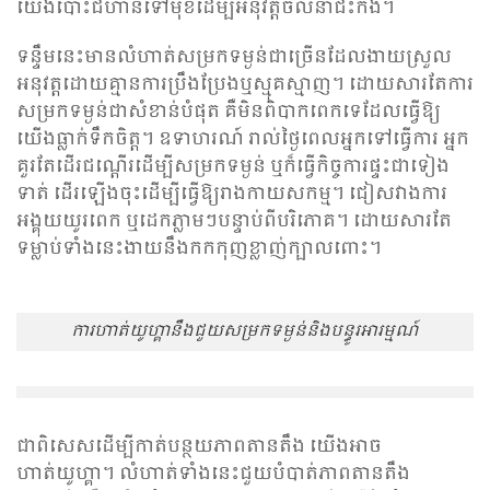
យើងបោះជំហានទៅមុខដើម្បីអនុវត្ត​ចលនាជិះកង់។
ទន្ទឹមនេះមានលំហាត់សម្រកទម្ងន់ជាច្រើនដែលងាយស្រួល
អនុវត្តដោយគ្មានការប្រឹងប្រែងឬស្មុគស្មាញ។ ដោយសារតែការ
សម្រកទម្ងន់ជាសំខាន់បំផុត គឺមិនពិបាកពេកទេដែលធ្វើឱ្យ
យើងធ្លាក់ទឹកចិត្ត។ ឧទាហរណ៍ រាល់ថ្ងៃពេលអ្នកទៅធ្វើការ អ្នក
គួរតែដើរជណ្តើរដើម្បីសម្រកទម្ងន់ ឬក៏ធ្វើកិច្ចការផ្ទះ​ជា​ទៀង​
ទាត់ ដើរ​ឡើង​ចុះដើម្បីធ្វើឱ្យរាងកាយសកម្ម។ ជៀសវាងការ
អង្គុយយូរពេក ឬដេកភ្លាមៗបន្ទាប់ពីបរិភោគ។ ដោយសារតែ
ទម្លាប់ទាំងនេះងាយនឹងកកកុញខ្លាញ់ក្បាលពោះ។
ការ​ហាត់​យូហ្គានឹង​ជួយសម្រក​ទម្ងន់​និង​បន្ធូរ​អារម្មណ៍
ជាពិសេសដើម្បីកាត់បន្ថយភាពតានតឹង យើងអាច
ហាត់យូហ្គា។ លំហាត់ទាំងនេះជួយបំបាត់ភាពតានតឹង