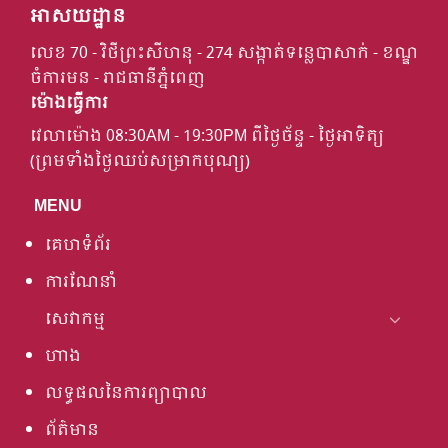
អាសយដ្ឋាន
លេខ 70 - វិថីព្រះសីហនុ - 274 សង្កាត់ទន្លេបាសាក់ - ខណ្ឌ
ចំការមន - រាជធានីភ្នំពេញ
ម៉ោងធ្វើការ
វេលាម៉ោង 08:30AM - 19:30PM ពីថ្ងៃច័ន្ទ - ថ្ងៃអាទិត្យ
(ព្រមទាំងថ្ងៃឈប់សម្រាកបុណ្យ)
MENU
គេហទំព័រ
ការណែនាំ
សេវាកម្ម
ហាង
លទ្ធផលនៃការព្យាបាល
ព័ត៌មាន