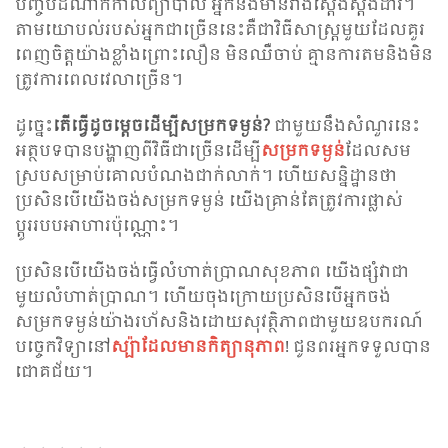
បញ្ចប់ដំណាក់កាលព្យាបាល អ្នកនឹងមានរាងស្ដើងស្តង់ដារ។
តាមយោបល់របស់អ្នកជាច្រើននេះគឺជាវិធីសាស្រ្តមួយដែលគួរ
ពេញចិត្តយ៉ាងខ្លាំងព្រោះលឿន មិនឈឺចាប់ គ្មានការតមនិងមិន​
ត្រូវ​ការពេលវេលាច្រើន។
ដូច្នេះ
តើធ្វើដូចម្តេចដើម្បីសម្រកទម្ងន់?
ជាមួយនឹងសំណួរនេះ
អត្ថបទបានបង្ហាញពីវិធីជាច្រើនដើម្បី
សម្រកទម្ងន់
ដែលសម
ស្របសម្រាប់គោលបំណងជាក់លាក់។ ហើយសន្និដ្ឋានថា
ប្រសិនបើយើងចង់សម្រកទម្ងន់ យើងគ្រាន់តែត្រូវការផ្លាស់
ប្តូររបបអាហារប៉ុណ្ណោះ។
ប្រសិនបើយើងចង់ធ្វើលំហាត់ប្រាណសុខភាព យើងផ្សំវាជា
មួយលំហាត់ប្រាណ។ ហើយចុងក្រោយប្រសិនបើអ្នកចង់
សម្រកទម្ងន់យ៉ាងរហ័សនិងដោយសុវត្ថិភាពជាមួយឧបករណ៍
បច្ចេកវិទ្យានៅ
ស្ប៉ាដែលមានកិត្យានុភាព
! ជូនពរ​អ្នក​ទទួល​បាន​
ជោគ​ជ័យ។