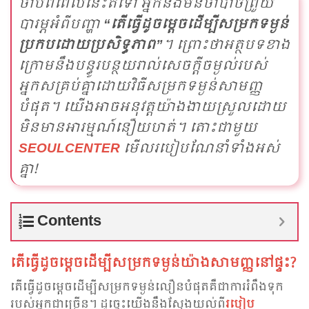
ចាប់ពីពេលនេះតទៅ អ្នកនឹងមិនចាំបាច់ព្រួយ
បារម្ភអំពីបញ្ហា
“តើធ្វើដូចម្តេចដើម្បីសម្រក​ទម្ងន់
ប្រកបដោយប្រសិទ្ធភាព”
។ ព្រោះថាអត្ថបទខាង
ក្រោមនឹងបន្ធូរបន្ថយរាល់សេចក្តីចម្ងល់របស់
អ្នកសគ្រប់គ្នាដោយវិធីសម្រកទម្ងន់សាមញ្ញ
បំផុត។ យើងអាចអនុវត្ត​យ៉ាងងាយស្រួលដោយ
មិនមានអារម្មណ៍នឿយ​ហត់។ តោះ​ជា​មួយ
SEOULCENTER
មើលរបៀបណែនាំទាំង​អស់​
គ្នា!
Contents
តើធ្វើដូចម្តេចដើម្បីសម្រកទម្ងន់យ៉ាងសាមញ្ញនៅផ្ទះ?
តើធ្វើដូចម្តេចដើម្បីសម្រកទម្ងន់លឿនបំផុតគឺជាការរំពឹងទុក
របស់អ្នកជាច្រើន។ ដូច្នេះយើងនឹងស្វែង​យល់ពី
របៀប