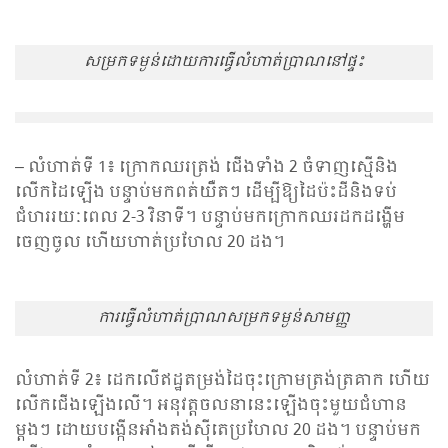
សម្រកទម្ងន់ដោយការធ្វើលំហាត់ប្រាណនៅ​ផ្ទះ
– លំហាត់ទី 1៖ ក្រោកឈរត្រង់ ជើងទាំង​ 2 ចំទាញ​ស្មើនិង
លើកដៃឡើង បន្ទាប់មកពត់យឺតៗ ដើម្បីឱ្យ​ដៃប៉ះដីនិងទប់
ជំហររយៈពេល 2-3 វិនាទី។ បន្ទាប់មកក្រោកឈរដកដង្ហើម
ចេញចូល ហើយហាត់​ប្រហែល 20 ដង។
ការធ្វើលំហាត់ប្រាណសម្រកទម្ងន់សាមញ្ញ
លំហាត់ទី 2៖ ដេកលើឥដ្ឋតម្រង់ដៃចុះក្រោមត្រង់ត្រគាក ហើយ
លើកជើងឡើងលើ។ អនុវត្តចលនានេះឡើងចុះមួយជំហាន
ម្តងៗ ដោយបង្កើនអាំងតង់ស៊ីតេប្រហែល 20 ដង។ បន្ទាប់មក