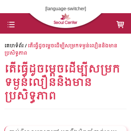
Skip
[language-switcher]
to
content
គេហទំព័រ
/
តើធ្វើដូចម្តេចដើម្បីសម្រក​ទម្ងន់លឿននិងមាន
ប្រសិទ្ធភាព
តើធ្វើដូចម្តេចដើម្បីសម្រក​
ទម្ងន់លឿននិងមាន
ប្រសិទ្ធភាព