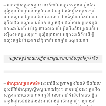
– លេបថ្នាំសម្រកទម្ងន់៖ នេះក៏ជាវិធីសម្រកទម្ងន់លឿនដែរ
ប៉ុន្តែមុននឹងប្រើយើងត្រូវយល់ថាធម្មជាតិនៃថ្នាំសម្រកទម្ងន់
អាចបណ្តាលឱ្យមានផលប៉ះពាល់។ ជាក់ស្តែងផលិតផលជា
ច្រើនដែលបណ្តាលរេរាំងការឃ្លានជួយដល់ការសម្រកទម្ងន់
យ៉ាងឆាប់រហ័ស ប៉ុន្តែនៅពេលឈប់ប្រើយើងនឹងឃ្លានហើយ
ឡើងទម្ងន់ម្តងទៀត។ ឬធ្វើឱ្យរាងកាយខ្សោះជាតិទឹកដើម្បី
បញ្ចុះទម្ងន់ ប៉ុន្តែអាចនាំឱ្យបាត់បង់កម្លាំង ងងុយដេក។
សម្រកទម្ងន់ដោយសុវត្ថិភាពជាមួយឧបករណ៍បច្ចេកវិទ្យាទំនើប
–
ម៉ាស្សាសម្រកទម្ងន់៖
នេះជាវិធីសម្រកទម្ងន់បែបទំនើបដែល
ខុសពីវិធីម៉ាស្សាឫស្ទឹមសូណានៅផ្ទះ។ តាមរបៀបនេះ អ្នកនឹង
សម្រាកដោយចលនាទន់ភ្លន់នៃឧបករណ៍ទំនើបដែលបង្កើត
កម្ដៅអគ្គីសនីនិងផលប៉ះពាល់លើជាលិកាខ្លាញ់។ ក្រោយពី