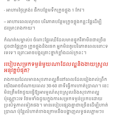
-​ អាហារថ្ងៃត្រង់៖ ផឹកបន្ថែមទឹកក្រូចថ្លុង 1 កែវ។
– អាហារពេលល្ងាច៖ បរិភោគបន្ថែមក្រូចថ្លុងកន្លះផ្លែដើម្បី
ជម្រោះរាងកាយ។
កំណត់សម្គាល់៖ ចំពោះផ្លែឈើដែលមានផ្ទុកវីតាមីនជាច្រើន
ដូចជាផ្លែក្រូច ក្រូចថ្លុងនិងចេក អ្នកមិនគួរបរិភោគពេលពោះទ
ទេទេ។ ព្រោះអាចបង្កគ្រោះថ្នាក់ខ្លាំងដល់ក្រពះ។
របៀប​សម្រក​ទម្ងន់​មួយ​ណា​ដែល​ល្អនិងងាយស្រួល
អនុវត្តបំផុត?
រាងកាយដែលមានសុខភាពល្អគឺនៅពេលដែលរៀងរាល់ព្រឹក
យើងអាចចំណាយពេល 30-60 នាទីធ្វើការហាត់ប្រាណ។ នេះ
មិនត្រឹមតែជួយធ្វើឱ្យអារម្មណ៍សុខ​ស្រួល​និងសុខភាពល្អ
ប៉ុណ្ណោះទេ ថែមទាំងជួយក្នុងការសម្រកទម្ងន់ប្រកបដោយ
ប្រសិទ្ធភាពទៀតផង។ មានរបៀបផ្សេងគ្នាជាច្រើនដើម្បីហាត់
ប្រាណ ប៉ុន្តែលំហាត់ខាងក្រោមនឹងបង្ហាញលទ្ធផលភ្លាមៗ៖