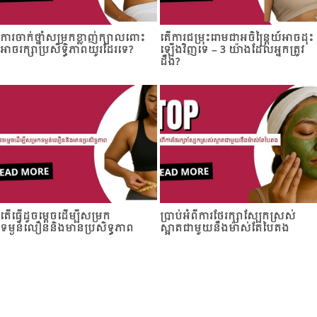
ការចាក់​ថ្នាំ​សម្រក​ខ្លាញ់​ក្បាល​ពោះ
តើការជម្រុះ​រោមជាអចិន្ត្រៃយ៍អាច​ដុះ
អាចរក្សាប្រសិទ្ធិភាពយូរ​ដែរ​ទេ?
ឡើងវិញទេ – 3 យ៉ាងដែលអ្នកត្រូវ
ដឹង?
តើធ្វើដូចម្តេចដើម្បីសម្រក​
ប្រាប់​អំពីការថែរក្សាស្បែកស្រស់
ទម្ងន់លឿននិងមានប្រសិទ្ធភាព
ស្អាតជាមួយនឹងម៉ាស់តែបៃតង