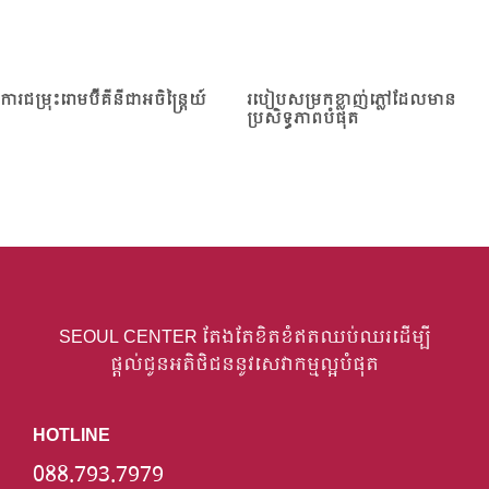
ការជម្រុះរោមប៊ីគីនីជាអចិន្ត្រៃយ៍
របៀបសម្រក​ខ្លាញ់ភ្លៅដែលមាន
ប្រសិទ្ធភាពបំផុត
SEOUL CENTER តែងតែខិតខំឥតឈប់ឈរដើម្បី
ផ្តល់ជូនអតិថិជននូវសេវាកម្មល្អបំផុត
HOTLINE
088.793.7979