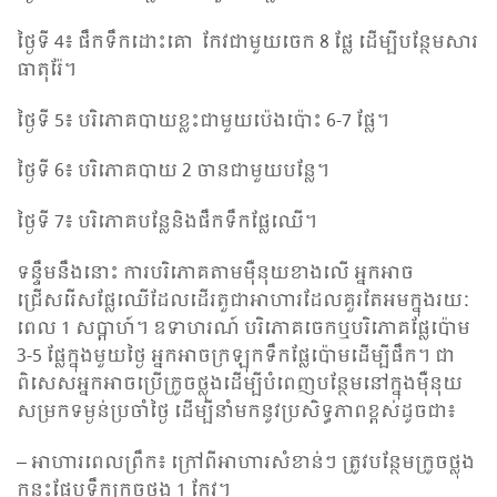
ថ្ងៃទី 4៖ ផឹកទឹកដោះគោ កែវជាមួយចេក 8 ផ្លែ ដើម្បីបន្ថែមសារ
ធាតុរ៉ែ។
ថ្ងៃទី 5៖ បរិភោគបាយខ្លះជាមួយប៉េងប៉ោះ 6-7 ផ្លែ។
ថ្ងៃទី 6៖ បរិភោគបាយ 2 ចានជាមួយបន្លែ។
ថ្ងៃទី 7៖ បរិភោគបន្លែនិងផឹកទឹកផ្លែឈើ។
ទន្ទឹម​នឹង​នោះ ការ​បរិភោគតាមម៉ឺនុយខាងលើ អ្នកអាច
ជ្រើសរើសផ្លែឈើដែលដើរតួជាអាហារដែលគួរតែអមក្នុងរយៈ
ពេល 1 សប្តាហ៍។ ឧទាហរណ៍ បរិភោគចេកឬបរិភោគផ្លែប៉ោម
3-5 ផ្លែក្នុងមួយថ្ងៃ អ្នកអាចក្រឡុកទឹកផ្លែប៉ោមដើម្បីផឹក។ ជា
ពិសេសអ្នកអាចប្រើក្រូចថ្លុងដើម្បីបំពេញបន្ថែមនៅក្នុងម៉ឺនុយ
សម្រកទម្ងន់ប្រចាំថ្ងៃ ដើម្បីនាំមកនូវប្រសិទ្ធភាពខ្ពស់ដូចជា៖
– អាហារពេលព្រឹក៖ ក្រៅពីអាហារសំខាន់ៗ ត្រូវបន្ថែមក្រូចថ្លុង
កន្លះផ្លែឬទឹកក្រូចថ្លុង 1 កែវ។