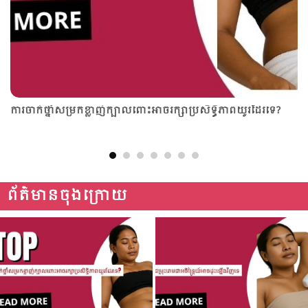
រចាក់​ថ្នាំ​សម្រក​ខ្លាញ់​ក្បាល​ពោះអាចរក្សាប្រសិទ្ធិភាពយូរ​ដែរ​ទេ?
តើក
ត្រូ
ព័ត៌មានចុងក្រោយ