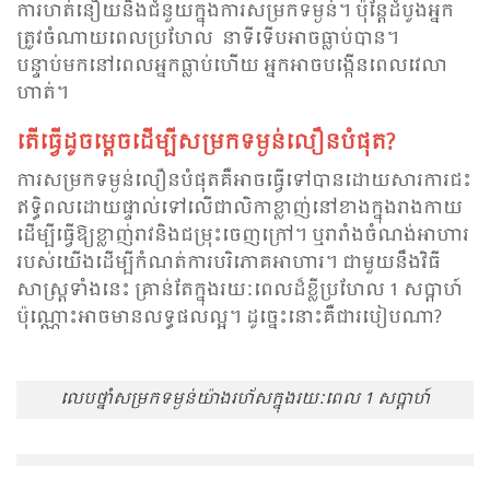
ការហត់នឿយនិងជំនួយក្នុងការសម្រកទម្ងន់។ ប៉ុន្តែដំបូងអ្នក
ត្រូវចំណាយពេលប្រហែល នាទីទើបអាចធ្លាប់បាន។
បន្ទាប់មកនៅពេលអ្នកធ្លាប់​ហើយ អ្នកអាចបង្កើនពេលវេលា
ហាត់។
តើធ្វើដូចម្តេចដើម្បីសម្រកទម្ងន់លឿនបំផុត?
ការសម្រកទម្ងន់លឿនបំផុតគឺអាចធ្វើទៅបានដោយសារការជះ
ឥទ្ធិពលដោយផ្ទាល់ទៅលើជាលិកាខ្លាញ់នៅខាងក្នុងរាងកាយ
ដើម្បី​ធ្វើ​ឱ្យ​ខ្លាញ់​រាវនិង​ជម្រុះចេញ​ក្រៅ។ ឬរារាំងចំណង់អាហារ
របស់យើងដើម្បីកំណត់ការបរិភោគអាហារ។ ជាមួយនឹងវិធី
សាស្រ្តទាំងនេះ គ្រាន់តែក្នុងរយៈពេលដ៏ខ្លីប្រហែល 1 សប្តាហ៍
ប៉ុណ្ណោះអាច​មានលទ្ធផលល្អ។ ដូច្នេះនោះគឺ​ជារបៀប​ណា?
លេបថ្នាំសម្រកទម្ងន់យ៉ាងរហ័សក្នុងរយៈពេល 1 សប្តាហ៍