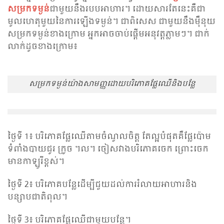
សម្រកទម្ងន់
ជាមួយនឹងរបបអាហារ។ ដោយសារតែនេះគឺជា
មូលហេតុមួយនៃការឡើងទម្ងន់។ ជាពិសេស ជាមួយនឹងម៉ឺនុយ
សម្រកទម្ងន់ខាងក្រោម អ្នកអាចចាប់ផ្តើមអនុវត្តភ្លាមៗ។ ជាក់
លាក់ដូចខាងក្រោម៖
សម្រកទម្ងន់យ៉ាងសាមញ្ញ​ដោយបរិភោគផ្លែឈើនិងបន្លែ
ថ្ងៃទី 1៖ បរិភោគផ្លែឈើតាមចំណូលចិត្ត តែល្អបំផុតគឺផ្លែប៉ោម
ទំពាំងបាយជូរ ក្រូច ។ល។ ចៀសវាងបរិភោគចេក ព្រោះចេក
មានកាឡូរីខ្ពស់។
ថ្ងៃទី 2៖ បរិភោគបន្លែដើម្បីជួយដល់ការរំលាយអាហារនិង
បន្សាបជាតិពុល។
ថ្ងៃទី 3៖ បរិភោគផ្លែឈើជាមួយបន្លែ។