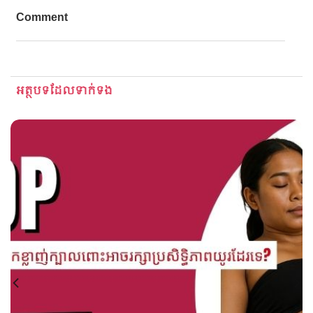
Comment
អត្ថបទ​ដែល​ទាក់ទង