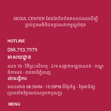
SEOUL CENTER តែងតែខិតខំឥតឈប់ឈរដើម្បី
ផ្តល់ជូនអតិថិជននូវសេវាកម្មល្អបំផុត
HOTLINE
088.793.7979
អាសយដ្ឋាន
លេខ 70 - វិថីព្រះសីហនុ - 274 សង្កាត់ទន្លេបាសាក់ - ខណ្ឌ
ចំការមន - រាជធានីភ្នំពេញ
ម៉ោងធ្វើការ
វេលាម៉ោង 08:30AM - 19:30PM ពីថ្ងៃច័ន្ទ - ថ្ងៃអាទិត្យ
(ព្រមទាំងថ្ងៃឈប់សម្រាកបុណ្យ)
MENU