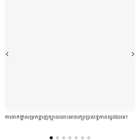
ការចាក់​ថ្នាំ​សម្រក​ខ្លាញ់​ក្បាល​ពោះអាចរក្សាប្រសិទ្ធិភាពយូរ​ដែរ​ទេ?