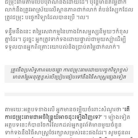
ជម្រុះ​រោមតាមបែបបុរាណនិងដោយដៃ។ ប៉ុន្តែមាន​តម្លៃ​ជាក់
លាក់នឹងត្រូវអាស្រ័យលើស្ថានភាពជាក់លាក់ តំបន់ស្បែកដែល
ត្រូវជម្រុះ បច្ចេកវិទ្យាដែលបានប្រើ ។ល។
ទន្ទឹមនឹងនេះ តម្លៃសេវាកម្មនៃហាងកែសម្ផស្សនីមួយៗក៏ខុស
គ្នាដែរ។ ដូច្នេះ អ្នកត្រូវទាក់ទងដោយផ្ទាល់ជាមួយស្ប៉ាដើម្បី
ទទួលបានអ្នកពិគ្រោះយោបល់និងប្រាប់​តម្លៃជាក់លាក់។
ត្រូវនឹងប្រសិទ្ធភាពលេចធ្លោ ការជម្រុះ​រោមដោយបច្ចេកវិទ្យាខ្ពស់
មាន​តម្លៃ​អនុវត្តខ្ពស់បើប្រៀបធៀបទៅនឹងវិធីសាស្រ្តផ្សេងទៀត
តាមរយៈអត្ថបទខាងលើ អ្នកមានចម្លើយចំពោះសំណួរថា “
តើ
ការជម្រុះ​រោមជាអចិន្ត្រៃយ៍អាច​ដុះឡើងវិញទេ?
” ។ ម្យ៉ាង​ទៀត
អត្ថបទនេះក៏បានចែករំលែកដល់អ្នកនូវព័ត៌មានមួយចំនួន
ទាក់ទងនឹងវិធីសាស្ត្រថែរក្សាសម្រស់នេះផងដែរ។ សូមជូនពរ