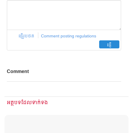
ផ្ញើរូបថត
Comment posting regulations
ផ្ញើ
Comment
អត្ថបទ​ដែល​ទាក់ទង