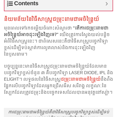
Contents
និយមន័យនៃវិធីសាស្រ្តជម្រុះ​រោមជាអចិន្ត្រៃយ៍
មុនពេលទៅរកចម្លើយចំពោះសំណួរថា
“តើការជម្រុះ​រោមជា
អចិន្ត្រៃយ៍អាច​ដុះឡើងវិញទេ?”
យើងត្រូវការ​ស្វែង​យល់បន្តិច
អំពីវិធីសាស្ត្រនេះ។ ជាពិសេសនេះគឺជាវិធីសាស្ត្របច្ចេកវិទ្យា
ខ្ពស់ដើម្បីទប់ស្កាត់ការលូតលាស់និងការដុះឡើងវិញ
នៃឫសរោម។
បច្ចុប្បន្ននេះមានវិធីសាស្រ្តជម្រុះ​រោមជាអចិន្ត្រៃយ៍ដែលមាន
បច្ចេកវិទ្យាខ្ពស់ចំនួន ៣ គឺបច្ចេកវិទ្យា LASER DIODE, IPL និង
ELIGHT។ លទ្ធផលនៃវិធីសាស្ត្
ជម្រុះ​រោមជាអចិន្ត្រៃយ៍
នឹងពឹង
ផ្អែកលើបច្ចេកវិទ្យាដែលអ្នកជ្រើសរើស សរីរាង្គ លក្ខណៈនៃ
ស្បែកដែលត្រូវជម្រុះនិងបច្ចេកទេសដែល​បាន​អនុវត្ត​នៅ​ស្ប៉ា។
ការជម្រុះ​រោមជាអចិន្ត្រៃយ៍គឺជាវិធីសាស្ត្របច្ចេកវិទ្យាខ្ពស់ដើម្បីទប់