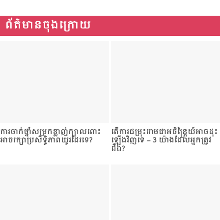
ព័ត៌មានចុងក្រោយ
ការចាក់​ថ្នាំ​សម្រក​ខ្លាញ់​ក្បាល​ពោះ
តើការជម្រុះ​រោមជាអចិន្ត្រៃយ៍អាច​ដុះ
អាចរក្សាប្រសិទ្ធិភាពយូរ​ដែរ​ទេ?
ឡើងវិញទេ – 3 យ៉ាងដែលអ្នកត្រូវ
ដឹង?