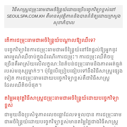
វិធីសាស្រ្តជម្រុះ​រោមជាអចិន្រ្តៃយ៍ដោយប្រើបច្ចេកវិទ្យាខ្ពស់នៅ
SEOULSPA.COM.KH គឺមានសុវត្ថិភាពនិងបាន​ពិនិត្យដោយក្រសួង
សុខាភិបាល
តើការជម្រុះ​រោមជាអចិន្ត្រៃយ៍បណ្តាលឱ្យឈឺទេ?
បច្ចេកវិទ្យានៃការជម្រុះ​រោមជាអចិន្ត្រៃយ៍នៅតែផ្តល់ឱ្យអ្នកនូវ
អារម្មណ៍ឈឺចាប់ក្នុងដំណើរការ​ជម្រុះ។ ការ​ជម្រុះឈឺតិចឬ
ច្រើនគឺអាស្រ័យលើលក្ខណៈនៃតំបន់ជម្រុះ​រោមនិងភាពអត់ធ្មត់
របស់មនុស្សម្នាក់ៗ។ ប៉ុន្តែបើប្រៀបធៀបទៅនឹងវិធីសាស្រ្តផ្សេង
ទៀត ការជម្រុះ​រោមដោយបច្ចេកវិទ្យាខ្ពស់គឺជាវិធីសាស្ត្រ
ដែលឈឺតិចបំផុត។
តម្លៃអនុវត្តវិធីសាស្ត្រជម្រុះ​រោមជាអចិន្ត្រៃយ៍ដោយបច្ចេកវិទ្យា
ខ្ពស់
ជាមួយនឹងប្រសិទ្ធភាពលេចធ្លោដែលទទួលបាន ការជម្រុះ​រោម
ជាអចិន្ត្រៃយ៍ដោយបច្ចេកវិទ្យាខ្ពស់មានតម្លៃថ្លៃជាងវិធីសាស្រ្ត