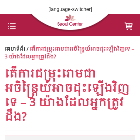
Skip
[language-switcher]
to
content
គេហទំព័រ
/
តើការជម្រុះ​រោមជាអចិន្ត្រៃយ៍អាច​ដុះឡើងវិញទេ –
3 យ៉ាងដែលអ្នកត្រូវដឹង?
តើការជម្រុះ​រោមជា
អចិន្ត្រៃយ៍អាច​ដុះឡើងវិញ
ទេ – 3 យ៉ាងដែលអ្នកត្រូវ
ដឹង?