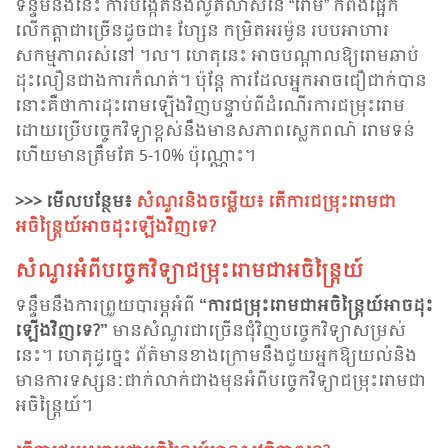
ទន្ទឹម​នឹងនេះ ការបង្កើតនិងលូត​លាស់នៃ “រោម” ក៏ពឹងផ្អែក
លើកត្តាជាច្រើនដូចជា៖ ហ្សែន កម្រិតអរម៉ូន របបអាហារ
សកម្មភាពរស់​នៅ ។ល។ ហេតុនេះ អាចបណ្តាលឱ្យរោម​ឆាប់​
ដុះលឿនជាងការកំណត់។ ប៉ុន្តែ ការដែលអ្នកអាចជឿជាក់បាន
នោះគឺថាការដុះរោមឡើងវិញបន្ទាប់ពីដំណើរការជម្រុះ​រោម
ដោយប្រើបច្ចេកវិទ្យាខ្ពស់នឹងមានសភាពស្លេកពណ៌ រោម​ទន់
ហើយមានត្រឹមតែ 5-10% ប៉ុណ្ណោះ។
>>> មើលបន្ថែម៖
សំណួរនិងចម្លើយ៖ តើការជម្រុះ​រោមជា
អចិន្ត្រៃយ៍អាច​ដុះឡើងវិញទេ?
សំណួរអំពីបច្ចេកវិទ្យាជម្រុះ​រោមជាអចិន្ត្រៃយ៍
ទន្ទឹម​នឹងការព្រួយបារម្ភអំពី
“ការជម្រុះ​រោមជាអចិន្ត្រៃយ៍អាច​ដុះ
ឡើងវិញទេ?”
មានសំណួរជាច្រើនជុំវិញបច្ចេកវិទ្យាសម្រស់
នេះ។ ហេតុដូច្នេះ ព័ត៌មានខាងក្រោមនឹងជួយអ្នកឱ្យយល់និង
មានការទស្សនៈជាក់លាក់ជាងមុនអំពីបច្ចេកវិទ្យាជម្រុះ​រោមជា
អចិន្ត្រៃយ៍។