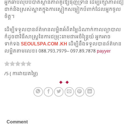
អ្នកឆាប់លុប​បំបាត់​ស្ថាន​ភាពគួរឱ្យធុញទ្រាន់ ដើម្បីរក្សាភាពជឿ
ជាក់និងស្រស់​ស្អាតក្នុងការស្លៀកសម្លៀកបំពាក់ដែលអ្នកចូល
ចិត្ត។
ដើម្បី​ទទួល​បានព័ត៌មានលម្អិតអំពីតម្លៃដំ​ណាក់​កាល​ព្យាបាល
ក៏ដូចជាវិធីសាស្ត្រនៃការជម្រុះ​រោមជាអចិន្ត្រៃយ៍ អ្នកអាច
ទាក់ទង
SEOULSPA.COM .KH
ដើម្បីនឹងទទួលបាន​ព័ត៌មាន
លម្អិតតាមលេខ៖ 088.793.7979– 097.89.7878
payyer
/5 (
ការ​វាយ​តម្លៃ)
Comment