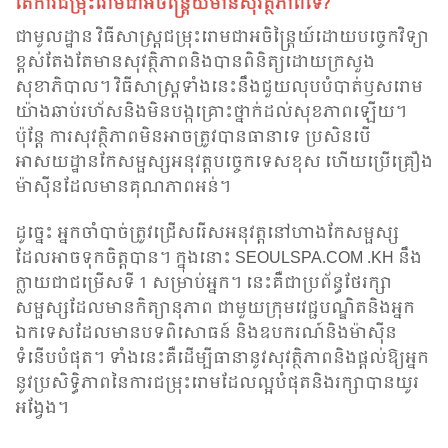
តើការជម្រុះ​រោមជាអចិន្ត្រៃយ៍មានសុវត្ថិភាពទេ?
ជាមូលដ្ឋាន វិធីសាស្រ្តជម្រុះ​រោមជាអចិន្ត្រៃយ៍ដោយបច្ចេកវិទ្យា
ខ្ពស់តែងតែមានសុវត្ថិភាពនិងបាន​ពិនិត្យដោយក្រសួង
សុខាភិបាល។ វិធីសាស្រ្តទាំងនេះនឹងជួយលុបបំបាត់ឫសរោម
យ៉ាងឆាប់រហ័សនិងមិនបង្កគ្រោះថ្នាក់ដល់សុខភាពឡើយ។
ប៉ុន្តែ ការសុវត្ថិភាពមិនអាចត្រូវបានធានាទេ ប្រសិនបើ
អាសយដ្ឋានកែសម្ផស្សអនុវត្តបច្ចេកទេសខុស ហើយប្រើគ្រឿង
ម៉ាស៊ីនដែលមានគុណភាពអន់។
ដូច្នេះ អ្នកចាំបាច់ត្រូវជ្រើសរើសអនុវត្តនៅហាងកែសម្ផស្ស
ដែលអាចទុកចិត្តបាន។ ក្នុងនោះ SEOULSPA.COM .KH នឹង
ក្លាយជាជម្រើសទី 1 សម្រាប់អ្នក។ នេះគឺជាប្រព័ន្ធថែរក្សា
សម្ផស្សដែលមានកិត្យានុភាព ជាមួយក្រុមវេជ្ជបណ្ឌិតនិងអ្នក
ឯកទេសដែលមានបទពិសោធន៍ និងឧបករណ៍និងម៉ាស៊ីន
ទំនើបបំផុត។ ទាំងនេះគឺដើម្បីធានានូវសុវត្ថិភាពនិងផ្តល់ឱ្យអ្នក
នូវប្រសិទ្ធិភាពនៃការជម្រុះ​រោមដែលល្អបំផុតនិងរក្សាបានយូរ
អង្វែង។