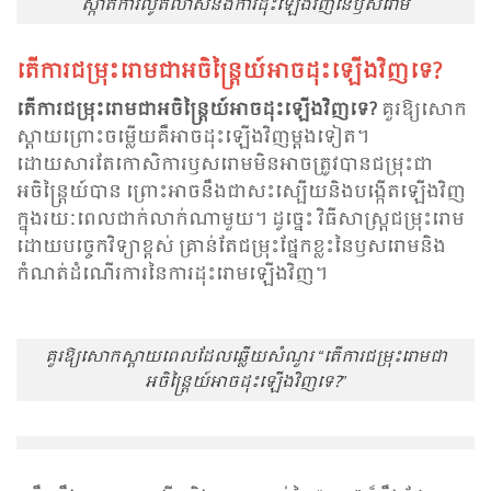
ស្កាត់ការលូតលាស់និងការដុះឡើងវិញនៃឫសរោម
តើការជម្រុះ​រោមជាអចិន្ត្រៃយ៍អាច​ដុះឡើងវិញទេ?
តើការជម្រុះ​រោមជាអចិន្ត្រៃយ៍អាច​ដុះឡើងវិញទេ?
គួរ​ឱ្យ​សោក​
ស្ដាយព្រោះចម្លើយគឺអាច​ដុះឡើង​វិញម្តងទៀត។
ដោយសារតែកោសិការឫសរោមមិនអាចត្រូវបានជម្រុះជា
អចិន្ត្រៃយ៍បាន ព្រោះ​អាចនឹងជាសះស្បើយនិងបង្កើតឡើងវិញ
ក្នុងរយៈពេលជាក់លាក់ណាមួយ។ ដូច្នេះ វិធីសាស្រ្តជម្រុះ​រោម
ដោយបច្ចេកវិទ្យាខ្ពស់ គ្រាន់​តែ​ជម្រុះផ្នែកខ្លះនៃឫសរោមនិង
កំណត់ដំណើរការនៃការដុះ​រោមឡើងវិញ។
គួរ​ឱ្យ​សោក​ស្ដាយពេល​ដែល​ឆ្លើយ​សំណួរ “តើការជម្រុះ​រោមជា
អចិន្ត្រៃយ៍អាច​ដុះឡើងវិញទេ?”