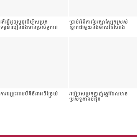
តើធ្វើដូចម្តេចដើម្បីសម្រក​
ប្រាប់​អំពីការថែរក្សាស្បែកស្រស់
ទម្ងន់លឿននិងមានប្រសិទ្ធភាព
ស្អាតជាមួយនឹងម៉ាស់តែបៃតង
ការជម្រុះរោមប៊ីគីនីជាអចិន្ត្រៃយ៍
របៀបសម្រក​ខ្លាញ់ភ្លៅដែលមាន
ប្រសិទ្ធភាពបំផុត